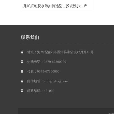
尾矿振动脱水筛如何选型，投资洗沙生产
联系我们
地址：河南省洛阳市孟津县常袋镇双月路10号
热线电话：0379-67300000
传真：0379-67300000
邮件地址：info@lylzzg.com
邮政编码：471000