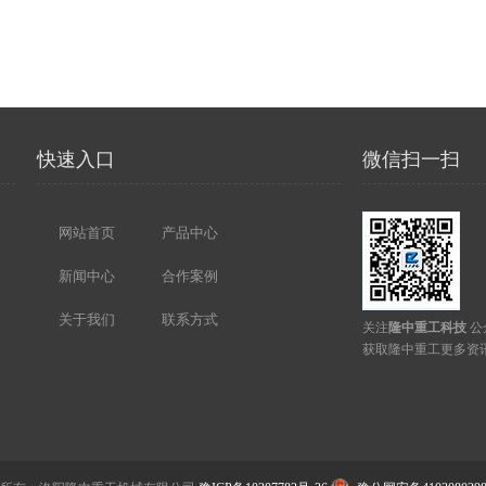
快速入口
微信扫一扫
网站首页
产品中心
新闻中心
合作案例
关于我们
联系方式
关注
隆中重工科技
公
获取隆中重工更多资