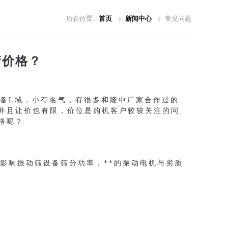
所在位置:
首页
新闻中心
常见问题
筛价格？
备L域，小有名气，有很多和隆中厂家合作过的
并且让价也有限，价位是购机客户较较关注的问
格呢？
影响振动筛设备筛分功率，**的振动电机与劣质