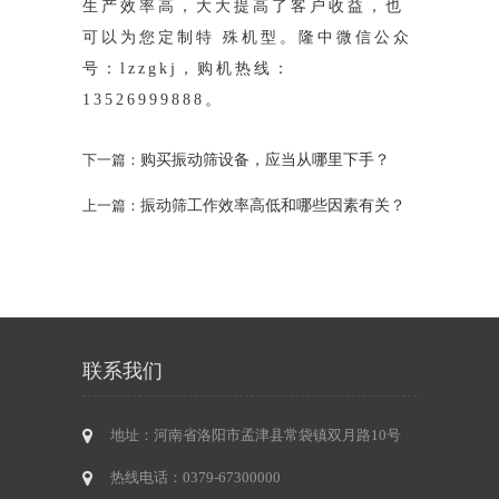
生产效率高，大大提高了客户收益，也
可以为您定制特 殊机型。隆中微信公众
号：lzzgkj，购机热线
：
13526999888。
购买振动筛设备，应当从哪里下手？
下一篇：
振动筛工作效率高低和哪些因素有关？
上一篇：
联系我们
地址：河南省洛阳市孟津县常袋镇双月路10号
热线电话：0379-67300000