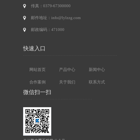
传真：0379-67300000
邮件地址：info@lylzzg.com
邮政编码：471000
快速入口
网站首页
产品中心
新闻中心
合作案例
关于我们
联系方式
微信扫一扫