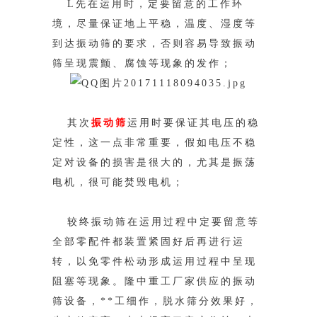
L先在运用时，定要留意的工作环
境，尽量保证地上平稳，温度、湿度等
到达振动筛的要求，否则容易导致振动
筛呈现震颤、腐蚀等现象的发
作；
其次
振动筛
运用时要保证其电压的稳
定性，这一点非常重要，假如电压不稳
定对设备的损害是很大的，尤其是振荡
电机，很可能焚毁电机；
较终振动筛在运用过程中定要留意等
全部零配件都装置紧固好后再进行运
转，以免零件松动形成运用过程中呈现
阻塞等现象。隆中重工厂家供
应的振动
筛设备，**工细作，脱水筛分效果好，