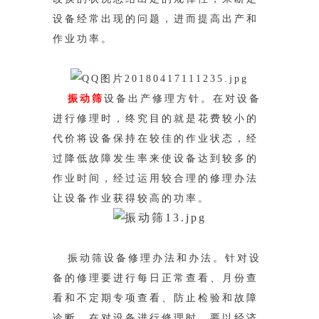
设备经常出现的问题
，进而提高出产和
作业功率。
振动筛
设备出产修理方针。在对设备
进行修理时，终究目的就是花费较小的
代价将设备保持在较佳的作业状态，经
过降低故障发生率来使设备达
到较多的
作业时间，经过运用较合理的修理办法
让设备作业获得较高的功率。
振动筛设备修理办法和办法。针对设
备的修理要进行每日正常查看、月份查
看和不定期专项查看、防止检验和故障
诊断。在对设备进行修理时，
要以经济