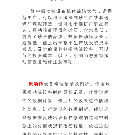
隆中振动筛设备机体简洁大气，适用
范围广，可以用于湿法制砂生产线和选
煤厂煤泥筛选，也可用于选矿厂矿品筛
选，振动筛处理后的砂石，含
水量低，
提高了砂子的品质。投资振动筛设备，
造价低，但是出于整个生产线投资成本
考虑，及时的保养好振动筛设备，可以
节约投资成本，以下，
小编为您介绍振
动筛设备维修注意事项。
振动筛
设备修理记录及剖析。依据购
买振动筛设备时的原始记录、作业过程
中的数据计算、作业后的效果这个阶段
的信息，进行定期的数据剖析
。经过这
些数据来反映出设备在修理的过程中时
刻上的分部状况和改变程度。依据这些
改换的状况总结出定的规律性，来断定