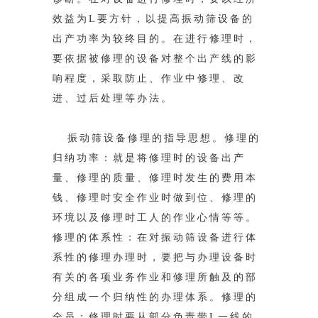
效益为L要方针，以提高振动筛设备的
出产功率为较终目的。在进行修理时，
要依据被修理的设备对整个出产线的影
响程度，采取防止、作
业中修理、改
进、过后处理等办法。
振动筛设备修理的指导思想。修理的
归纳功率：就是将修理时的设备出产
量、修理的质量、修理时发生的费用本
钱、修理时安全作业时做到位、
修理的
环境以及修理时工人的作业心情等等。
修理的体系性：在对振动筛设备进行体
系性的修理办理时，要把与办理设备时
有关的各项业务作业和修
理所触及的部
分组成一个归纳性的办理体系。修理的
全员：修理时要从部分负责带L一线的