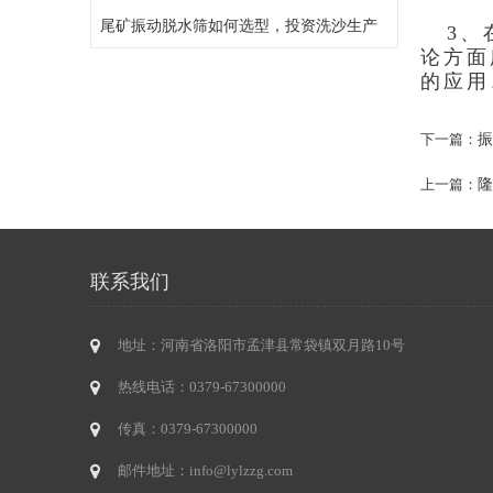
尾矿振动脱水筛如何选型，投资洗沙生产
3、在
论方面
的应用
振
下一篇：
隆
上一篇：
联系我们
地址：河南省洛阳市孟津县常袋镇双月路10号
热线电话：0379-67300000
传真：0379-67300000
邮件地址：info@lylzzg.com