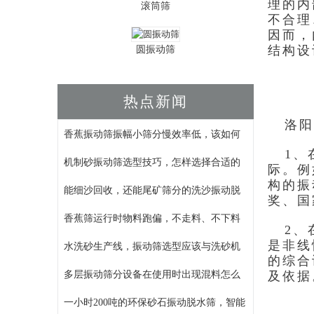
理的内
滚筒筛
不合理
因而，
结构设
圆振动筛
热点新闻
洛阳
香蕉振动筛振幅小筛分慢效率低，该如何
1、
机制砂振动筛选型技巧，怎样选择合适的
际。例
构的振
能细沙回收，还能尾矿筛分的洗沙振动脱
奖、国
香蕉筛运行时物料跑偏，不走料、不下料
2、在
是非线
水洗砂生产线，振动筛选型应该与洗砂机
的综合
多层振动筛分设备在使用时出现混料怎么
及依据
一小时200吨的环保砂石振动脱水筛，智能