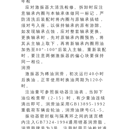
年检
应对激振器大清洗检修。拆卸时应注
意轴承内圈与本轴承体做同一标记，严
防清洗后装配时将内圈与原轴承搞错，
须对号入座，以保持轴承的原有游隙。
如发现轴承点蚀，应对整套轴承更换。
更换轴承时，先对原轴承内圈预热，将
其从主轴上取下，再将新轴承内圈用油
加热至80°-100°后装入主轴。重新装配
时，要注意两侧激振器的偏心块要保持
同一相位。
润滑
激振器为稀油润滑，初次运行40小时
后换油，正常使用时换油周期为120小
时。
注油量可参照振动器注油表，当卸下
油位检查帮（2-15）时，有少量油连续
滴出即可。润滑油采用GB13895-1992
重载荷车辆齿轮油，润滑油牌号GL-5。
振动器密封板与隔离环之间的迷宫槽
内注入GB7324-1994通用锂基润滑脂，
润滑脂牌号为3号，注脂时用干油枪对准