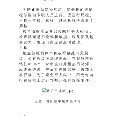
为防止振动筛经常坏，筛分机的维护
检修应由专职人员进行。应进行周检、
月检和年检。这样可以延长筛子寿命！
周检
检查激振器及各部位螺栓是否松动，
检查筛面是否松弛和破损，以及筛孔是
否过大，发现问题应该及时处理。
月检
检查筛框构件本身或焊接处有无裂
纹。如有裂纹应清理表面。在裂纹末端
钻孔Φ5mm，铲出坡口并预热后补焊，
应确保焊透，焊后将焊缝磨平，再加上
补强板。为了避免应力集中，不允许自
行在筛框上进行气割开孔和焊接附件。
上图：洛阳隆中尾矿振动筛