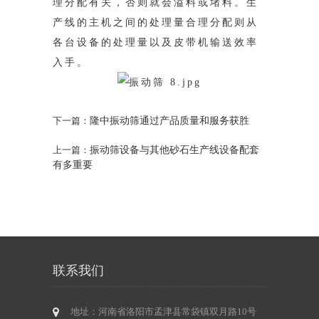
理分配有关，否则就会溢料或堵料。生
产线的主机之间的处理量合理
分配则从
各台设备的处理量以及皮带机输送效率
入手。
隆中振动筛通过产品质量和服务获胜
下一篇：
振动筛设备与其他砂石生产线设备配套
上一篇：
有多重要
联系我们
地址：河南省洛阳市孟津县常袋镇双月路10号