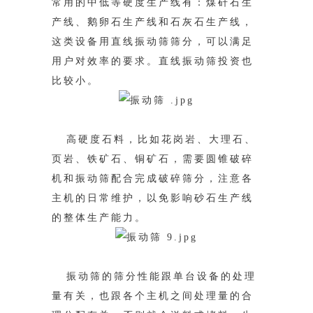
常用的中低等硬度生产线有：煤矸石生
产线、鹅卵石生产线和石灰石生产线，
这类设备用直线振动筛筛分，可以满足
用户对效率的要求。直
线振动筛投资也
比较小。
高硬度石料，比如花岗岩、大理石、
页岩、铁矿石、铜矿石，需要圆锥破碎
机和振动筛配合完成破碎筛分，注意各
主机的日常维护，以免影响砂
石生产线
的整体生产能力。
振动筛的筛分性能跟单台设备的处理
量有关，也跟各个主机之间处理量的合